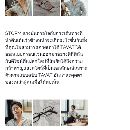
STORM แรงบันดาลใจกับการเดินทางที่
น่าตื่นเต้นว่าข้างหน้าจะเกิดอะไรขึ้นกับสิ่ง
ที่คุณไม่สามารถคาดเดาได้ TAVAT ได้
ออกแบบกรอบแว่นออกมาอย่างพิถีพิถัน 
กับดีไซน์ที่แปลกใหม่ที่สัมผัสได้ถึงความ
กล้าหาญและสไตล์ที่เป็นเอกลักษณ์เฉพาะ
ตัวตามแบบฉบับ TAVAT อันน่าสะดุดตา
ของเหล่าผู้คนเมื่อได้พบเห็น