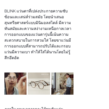
BLINK แว่นตาที่เปล่งประกายความซับ
ซ้อนและเสน่ห์ร่วมสมัย โดยนำเสนอ
สุนทรียศาสตร์แบบมินิมอลสไตล์ มีความ
ทันสมัยและความสง่างามเหนือกาลเวลา 
การออกแบบของแว่นตารุ่นนี้เน้นความ
สะดวกสบายในการสวมใส่ โดยขาแว่นมี
การออกแบบที่สามารถปรับได้และกรอบ
แว่นมีความเบา ทำให้ใส่ได้นานโดยไม่รู้
สึกอึดอัด