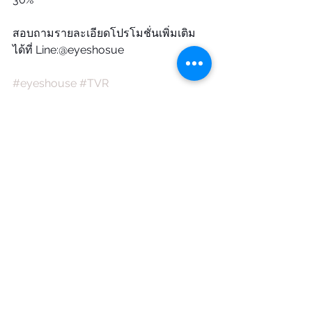
สอบถามรายละเอียดโปรโมชั่นเพิ่มเติม
ได้ที่ Line:@eyeshosue 
#eyeshouse
#TVR
#TVR10thAnniversary
See All
Recent Posts