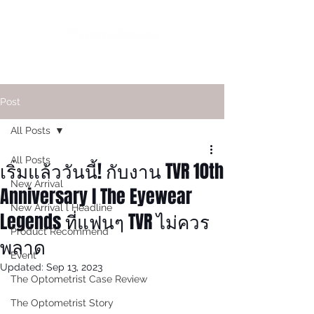
Post
All Posts
All Posts
เริ่มแล้ววันนี้! กับงาน TVR 10th
New Arrival
Anniversary l The Eyewear
New Arrival l Headline
Legends ที่แฟนๆ TVR ไม่ควร
Product Recommend
พลาด
Event
Updated:
Sep 13, 2023
The Optometrist Case Review
The Optometrist Story