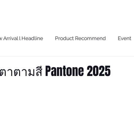
BRAND
SERVICE
BLOG
STORE
 Arrival l Headline
Product Recommend
Event
w
The Optometrist Story
The Optometrist Rec
นตาตามสี Pantone 2025