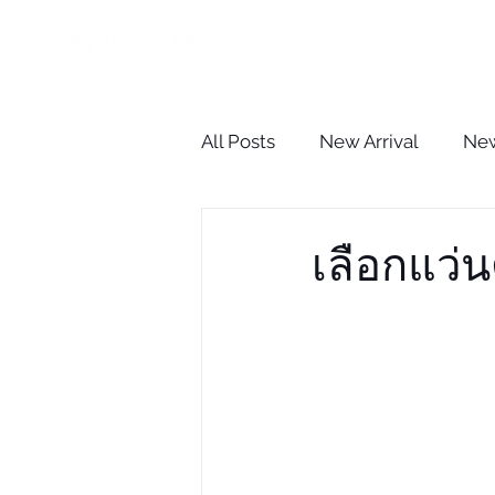
HOME
All Posts
New Arrival
New
The Optometrist Case Revie
เลือกแว่
BLOG