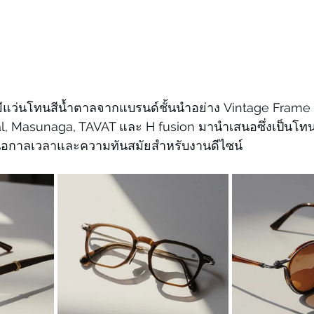
งมีแว่นโทนสีน้ำตาลจากแบรนด์ชั้นนำอย่าง Vintage Fram
l, Masunaga, TAVAT และ H fusion มานำเสนอซึ่งเป็นโทนส
ือกาลเวลาและความทันสมัยสำหรับงานดีไซน์