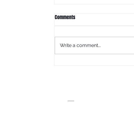
Comments
Write a comment...
The Legend Reborn: TVR®512X
(2026 Edition)
ADDRESS
𝗲𝘆𝗲𝘀𝗵𝗼𝘂𝘀𝗲 | บ้านสุขภาพสายตา
หลังเดอะไนน์ พระรามเก้า 41
เวลาทำการ 10.00-19.00
(ปิดทำการวันพฤหัสบดี)