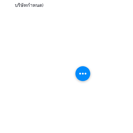
บริษัทกำหนด)
บทความอื่น ๆ ที่น่าสนใจ
eyeshouse บ้านสุขภาพสายตา 
“The Community Eyecare ดูแล
สายตาทุกคู่ให้ดีที่สุด”