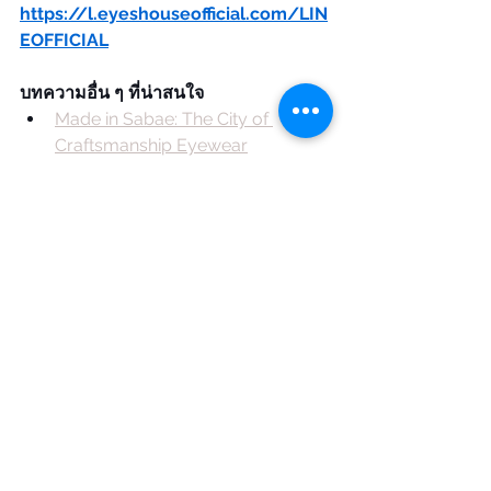
https://l.eyeshouseofficial.com/LIN
EOFFICIAL
บทความอื่น ๆ ที่น่าสนใจ
Made in Sabae: The City of 
Craftsmanship Eyewear
KameManNen รุ่น KMN114 สุนทรี
ยะแห่งความเรียบง่ายและงานฝีมือ
ระดับปรมาจารย์
New Arrival KameManNen แว่นตา
จากญี่ปุ่นที่มีประวัติยาวนานกว่า 
100 ปี
Product Recommend
BLOG
See All
Recent Posts