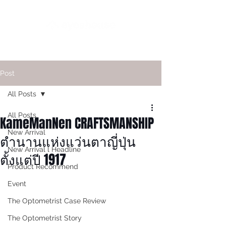
Post
All Posts
All Posts
KameManNen CRAFTSMANSHIP
New Arrival
ตำนานแห่งแว่นตาญี่ปุ่น
New Arrival l Headline
ตั้งแต่ปี 1917
Product Recommend
Event
The Optometrist Case Review
The Optometrist Story