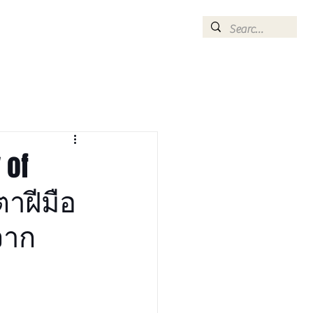
CONTACT
ommend
Optometrist
 of
าฝีมือ
จาก