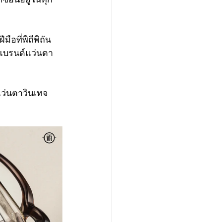
ือที่พิถีพิถัน
ะแบรนด์แว่นตา
แว่นตาวินเทจ