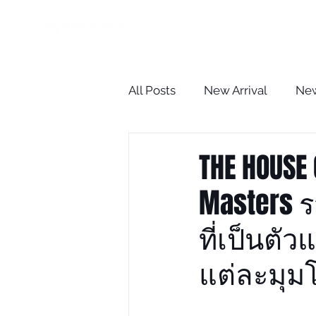
HOME
All Posts
New Arrival
New
The Optometrist Case Revie
THE HOUSE 
Masters 
BLOG
ที่เป็นต
แต่ละมุม