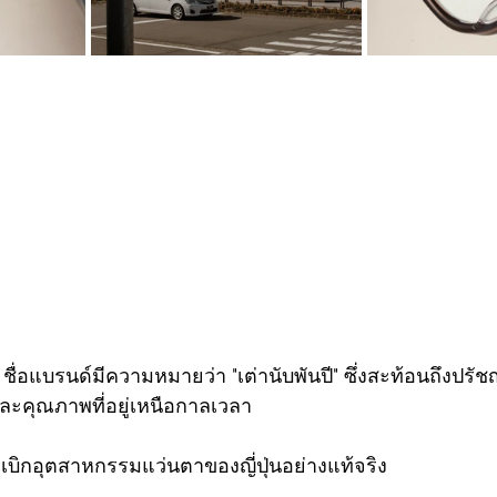
อแบรนด์มีความหมายว่า "เต่านับพันปี" ซึ่งสะท้อนถึงปรัช
ะคุณภาพที่อยู่เหนือกาลเวลา
กเบิกอุตสาหกรรมแว่นตาของญี่ปุ่นอย่างแท้จริง