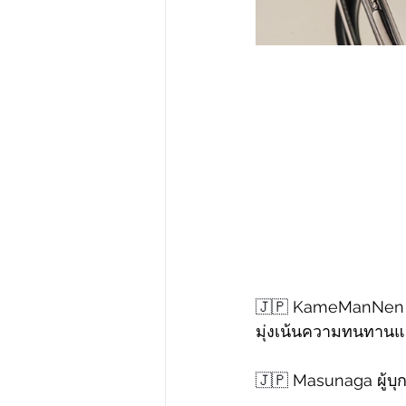
🇯🇵
 KameManNen ชื่
มุ่งเน้นความทนทานแล
🇯🇵
 Masunaga ผู้บุ