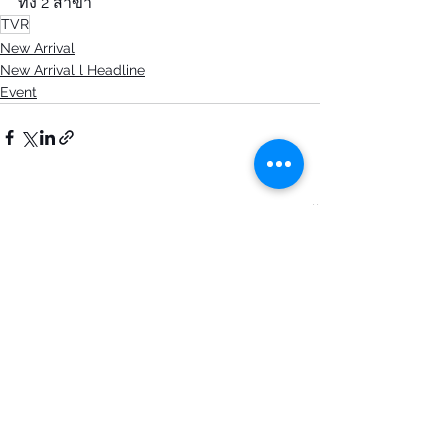
ทั้ง 2 สาขา
TVR
New Arrival
New Arrival l Headline
Event
See All
Recent Posts