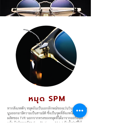
หมุด SPM
หากสังเกตดีๆ หมุดอันเป็นเอกลักษณ์ของแว่นวินเทจจะต้อง
นูนออกมามีความเป็นสามมิติ ซึ่งเป็นจุดที่สังเกตได้ง่าย งาน
ผลิตของ TVR นอกจากทรงของหมุดที่ได้มาจากออริจินัล
แล้ว ยังทำจากวัสดุ Sun Platinum Metal อันล้ำค่าที่ให้
ความสวยงามเงางามที่ดูแตกต่าง หมุดของ TVR จะถูกกดทะ