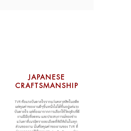
JAPANESE
CRAFTSMANSHIP
TVR คือแรงบันดาลใจจากแว่นคลาสสิคในอดีต
แต่คุณค่าของงานดีๆชิ้นหนึ่งไม่ได้ขึ้นอยู่แค่แรง
บันดาลใจ แต่ต้องมาจากการเลือกใช้วัตถุดิบที่ดี
งานฝีมือที่อดทน และประสบการณ์ของช่าง
แว่นตาที่เนรมิตรายละเอียดที่พิถีพิถันในทุก
ส่วนของงาน นั่นคือคุณค่าของงานของ TVR ที่