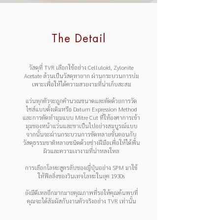
The Detail
วัสดุที่ TVR เลือกใช้อย่าง Celluloid, Zylonite
Acetate ล้วนเป็นวัสดุหายาก ผ่านกระบวนการบ่ม
เพาะเพื่อให้ได้ความสวยงามที่น่าเก็บสะสม
แว่นทุกตัวจะถูกคำนวณขนาดและตัดด้วยการวัด
ไซส์แบบดั้งเดิมหรือ Datum Expression Method
และการตัดทำมุมแบบ Mitre Cut ที่ให้องศาการเข้า
มุมของหน้าแว่นและขาเป็นไปอย่างสมบูรณ์แบบ
จากนั้นจะผ่านกระบวนการขัดหลายขั้นตอนกับ
วัสดุธรรมชาติหลายชนิดด้วยช่างฝีมือเพื่อให้ได้พื้น
ผิวและความเงางามที่น่าหลงใหล
การเลือกโลหะสูตรลับของญี่ปุ่นอย่าง SPM มาใช้
ให้ฟีลลิ่งของวินเทจโลหะในยุค 1930s
ยังมีดีเทลอีกมากมายคุณภาพที่รอให้คุณค้นพบที่
คุณจะได้สัมผัสกับงานตัวจริงอย่าง TVR เท่านั้น