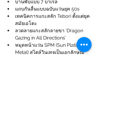
บานพับแบบ 7 บาเรล
แถบกันลื่นแบบฉบับแว่นยุค 50s
เทคนิคการแกะสลัก Tebori ตั้งแต่ยุค
สมัยเอโดะ
ลวดลายแกะสลักลายขา ‘Dragon 
Gazing in All Directions’
หมุดหน้าแว่น SPM (Sun Platinum 
Metal) สไตล์วินเทจเป็นเอกลักษณ์
ราคา 22,900 บาท
Colours
• Champagne (TVR® Exclusive)
• Classic Black Clear (New Colour)
• Clear Crystal
• Dragon in the Cloud (TVR® 
Exclusive)
• Grey Crystal
• Khakis Brown (New Colour)