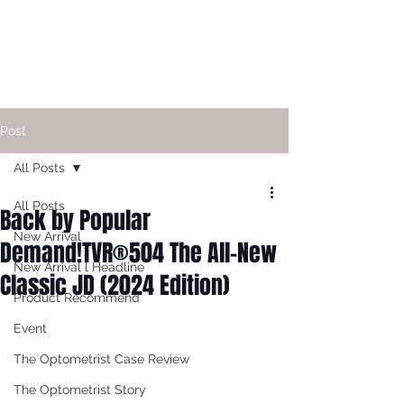
Post
All Posts
All Posts
Back by Popular
New Arrival
Demand!TVR®504 The All-New
New Arrival l Headline
Classic JD (2024 Edition)
Product Recommend
Event
The Optometrist Case Review
The Optometrist Story