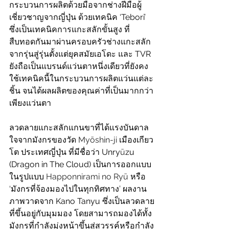
กระบวนการผลิตด้วยมือจากช่างฝีมือผู้
เชี่ยวชาญจากญี่ปุ่น ด้วยเทคนิค ‘Tebori’ 
ซึ่งเป็นเทคนิคการแกะสลักขั้นสูง ที่
สืบทอดกันมาผ่านครอบครัวช่างแกะสลัก
จากรุ่นสู่รุ่นตั้งแต่ยุคสมัยเอโดะ และ TVR 
ยังถือเป็นแบรนด์แว่นตาหนึ่งเดียวที่ยังคง
ใช้เทคนิคนี้ในกระบวนการผลิตแว่นแต่ละ
ชิ้น จนได้ผลผลิตของคุณค่าที่เป็นมากกว่า
เพียงแว่นตา
ลวดลายแกะสลักแกนขาที่ได้แรงบันดาล
ใจจากมังกรของวัด 
Myōshin-ji
 เมืองเกียว
โต ประเทศญี่ปุ่น ที่มีชื่อว่า Unry
ū
zu 
(Dragon in The Cloud) เป็นการออกแบบ
ในรูปแบบ 
Happonnirami no Ryū
 หรือ 
‘มังกรที่จ้องมองไปในทุกทิศทาง’ ผลงาน
ภาพวาดจาก Kano Tanyu ซึ่งเป็นลวดลาย
ที่ขึ้นอยู่กับมุมมอง โดยสามารถมองได้ทั้ง
มังกรที่กำลังมุ่งหน้าขึ้นสู่สวรรค์หรือกำลัง