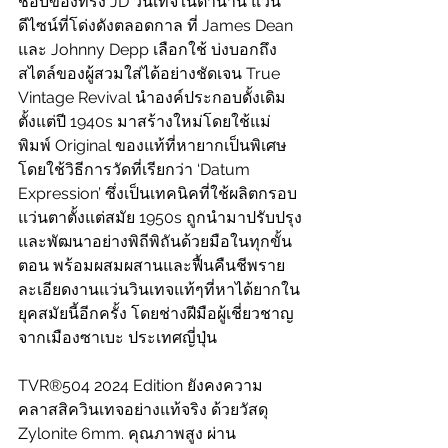
ชอบของทรง JD วินเทจในตำนาน แว่น
ดีไซน์ที่โด่งดังตลอดกาล ที่ James Dean 
และ Johnny Depp เลือกใช้ บ่งบอกถึง
สไตล์ของผู้สวมใส่ได้อย่างชัดเจน True 
Vintage Revival นำองค์ประกอบดั้งเดิม
ตั้งแต่ปี 1940s มาสร้างใหม่โดยใช้แม่
พิมพ์ Original ของแท้ที่หายากเป็นพิเศษ 
โดยใช้วิธีการวัดที่เรียกว่า ‘Datum 
Expression’ ซึ่งเป็นเทคนิคที่ใช้ผลิตกรอบ
แว่นตาตั้งแต่สมัย 1950s ถูกนำมาปรับปรุง
และพัฒนาอย่างพิถีพิถันด้วยมือในทุกขั้น
ตอน พร้อมผสมผสานและฟื้นคืนชีพราย
ละเอียดงานแว่นวินเทจแท้ๆที่หาได้ยากใน
ยุคสมัยนี้อีกครั้ง โดยช่างฝีมือผู้เชี่ยวชาญ
จากเมืองซาเบะ ประเทศญี่ปุ่น 
TVR®504 2024 Edition ยังคง
ความ
คลาสสิควินเทจอย่างแท้จริง ด้วยวัสดุ 
Zylonite 6mm. คุณภาพสูง ผ่าน