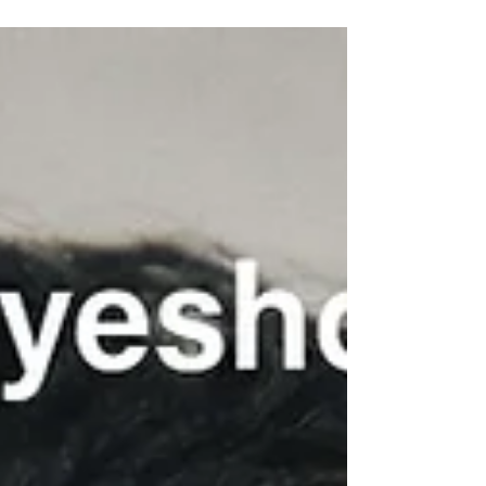
สไตล์ดิบเท่แต่เนี้ยบแบบอิตาลี ห้ามพลาดงาน TAVAT
Italian Craftsmanship ให้คุณสัมผัสแบรนด์ที่เปลี่ยน
ของธรรมดาอย่าง "กระป๋องซุป" ให้กลายเป็นงาน
ศิลปะบนใบหน้าด้วยคอลเลกชัน SoupCan อันโด่งดัง
ได้ที่ eyeshouse บ้านสุขภาพสายตาทั้ง 2 สาขาพร้อม
รับส่วนลดสูงสุด 30%