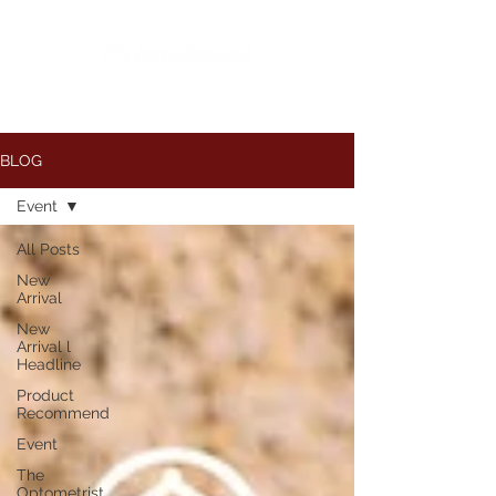
BLOG
Event
All Posts
New
Arrival
New
Arrival l
Headline
Product
Recommend
Event
The
Optometrist