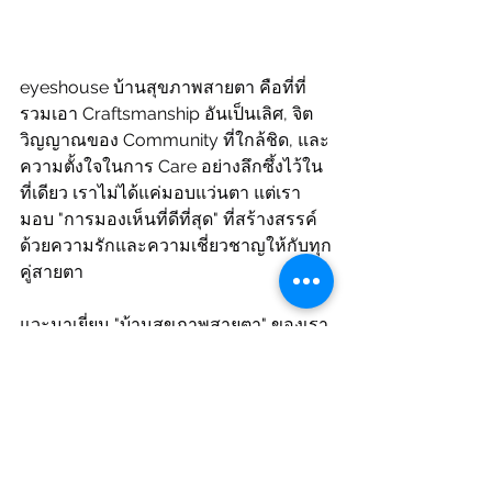
eyeshouse บ้านสุขภาพสายตา คือที่ที่
รวมเอา Craftsmanship อันเป็นเลิศ, จิต
วิญญาณของ Community ที่ใกล้ชิด, และ
ความตั้งใจในการ Care อย่างลึกซึ้งไว้ใน
ที่เดียว เราไม่ได้แค่มอบแว่นตา แต่เรา
มอบ "การมองเห็นที่ดีที่สุด" ที่สร้างสรรค์
ด้วยความรักและความเชี่ยวชาญให้กับทุก
คู่สายตา
แวะมาเยี่ยม "บ้านสุขภาพสายตา" ของเรา
นะคะ... เราพร้อมดูแลดวงตาของคุณเสมอ
ค่ะ
นัดหมายเข้าชมสินค้า หรือจองคิวตรวจ
วัดสายตากับนักทัศนมาตรหรือจักษุแพทย์ 
(กรุณาจองล่วงหน้า 24 ชม) ได้ที่ Line 