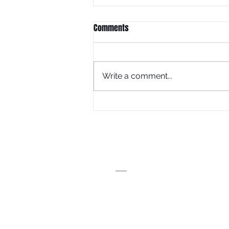
Comments
Write a comment...
The Legend Reborn: TVR®512X
(2026 Edition)
ADDRESS
𝗲𝘆𝗲𝘀𝗵𝗼𝘂𝘀𝗲 | บ้านสุขภาพสายตา
หลังเดอะไนน์ พระรามเก้า 41
เวลาทำการ 10.00-19.00
(ปิดทำการวันพฤหัสบดี)