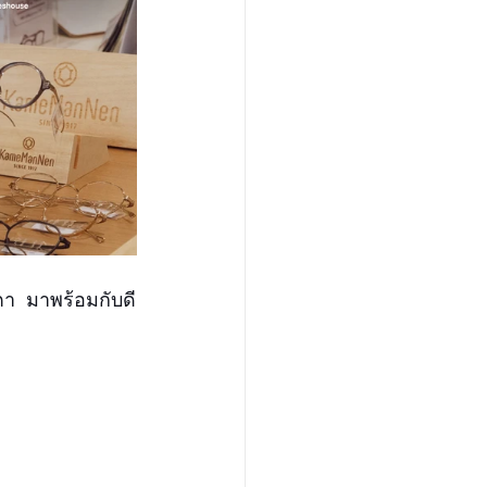
ตา  มาพร้อมกับดี