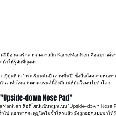
านฝีมือ หลงรักความคลาสสิก KameManNen คือแบรนด์จากญี่
ให้รู้จักที่สุดค่ะ
ี่ปุ่นที่ว่า "กระเรียนพันปี เต่าหมื่นปี" ซึ่งสื่อถึงความท
ูกันว่าทำไมแว่นตาแบรนด์นี้ถึงมีเสน่ห์มัดใจคนไปทั่วโลก
"Upside-down Nose Pad" 
meManNen คือดีไซน์แป้นจมูกแบบ "Upside-down Nose Pad"
่วไป นอกจากจะดูยูนีคไม่ซ้ำใครแล้ว ยังถูกออกแบบมาให้ร