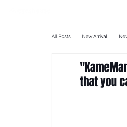
HOME
All Posts
New Arrival
New
The Optometrist Case Revie
"KameManN
that you c
BLOG