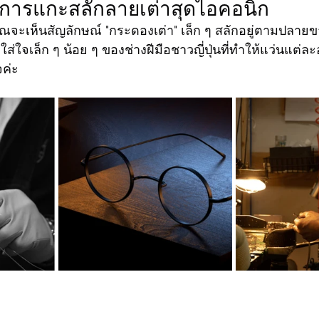
การแกะสลักลายเต่าสุดไอคอนิก
คุณจะเห็นสัญลักษณ์ "กระดองเต่า" เล็ก ๆ สลักอยู่ตามปลาย
ใจเล็ก ๆ น้อย ๆ ของช่างฝีมือชาวญี่ปุ่นที่ทำให้แว่นแต่ละอั
ค่ะ