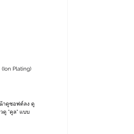
Ion Plating) 
้าดูซอฟต์ลง ดู
วดู "คูล" แบบ