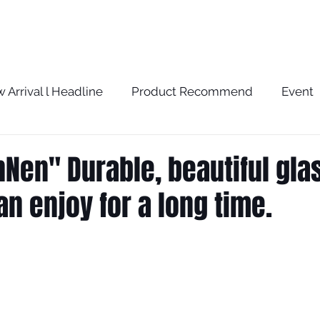
BRAND
SERVICE
BLOG
STORE
 Arrival l Headline
Product Recommend
Event
w
The Optometrist Story
The Optometrist Rec
en" Durable, beautiful gla
an enjoy for a long time.