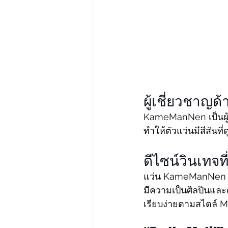
ผู้เชี่ยวชาญด
KameManNen เป็นผู้เ
ทำให้ตัวแว่นมีสีสันที
ดีไซน์วินเทจที่
แว่น KameManNen มั
มีความเป็นศิลปินและด
เรียบง่ายตามสไตล์ M