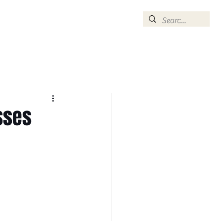
CONTACT
ommend
Optometrist
sses