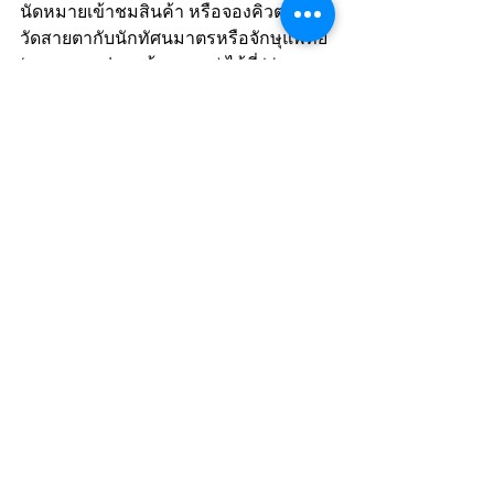
นัดหมายเข้าชมสินค้า หรือจองคิวตรวจ
วัดสายตากับนักทัศนมาตรหรือจักษุแพทย์ 
(กรุณาจองล่วงหน้า 24 ชม) ได้ที่ Line 
Official Account : 
https://l.eyeshouseofficial.com/LIN
EOFFICIAL
New Arrival
New Arrival l Headline
BLOG
See All
Recent Posts