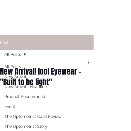
Post
All Posts
All Posts
New Arrival! lool Eyewear -
New Arrival
"Built to be light"
New Arrival l Headline
Product Recommend
Event
The Optometrist Case Review
The Optometrist Story