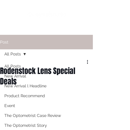
Post
All Posts
All Posts
Rodenstock Lens Special
New Arrival
Deals
New Arrival l Headline
Product Recommend
Event
The Optometrist Case Review
The Optometrist Story