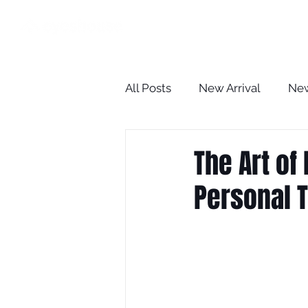
HOME
All Posts
New Arrival
New
The Optometrist Case Revie
The Art of
Personal 
BLOG