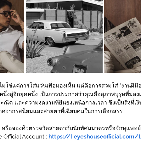
่ใช่แค่การใส่แว่นเพื่อมองเห็น แต่คือการสวมใส่ "งานฝีมือ
นึ่งสู่อีกยุคหนึ่ง เป็นการประกาศว่าคุณคือสุภาพบุรุษที่มอ
ีต และความงดงามที่ยืนยงเหนือกาลเวลา ซึ่งเป็นสิ่งที่เงิ
ปราศจากรสนิยมและสายตาที่เฉียบคมในการเลือกสรร
 หรือจองคิวตรวจวัดสายตากับนักทัศนมาตรหรือจักษุแพทย์
e Official Account : 
https://l.eyeshouseofficial.com