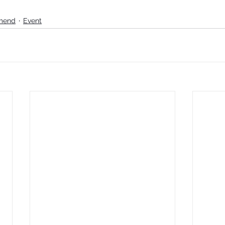
mend
Event