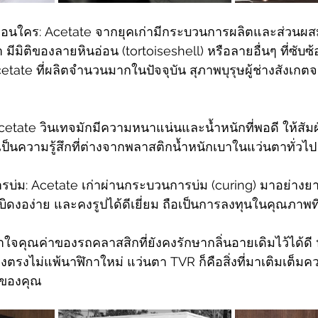
่เหมือนใคร: Acetate จากยุคเก่ามีกระบวนการผลิตและส่วนผส
่า มีมิติของลายหินอ่อน (tortoiseshell) หรือลายอื่นๆ ที่ซับ
tate ที่ผลิตจำนวนมากในปัจจุบัน สุภาพบุรุษผู้ช่างสังเก
cetate วินเทจมักมีความหนาแน่นและน้ำหนักที่พอดี ให้สัมผั
่งเป็นความรู้สึกที่ต่างจากพลาสติกน้ำหนักเบาในแว่นตาทั่วไป
่ม: Acetate เก่าผ่านกระบวนการบ่ม (curing) มาอย่างย
บิดงอง่าย และคงรูปได้ดีเยี่ยม ถือเป็นการลงทุนในคุณภาพที่ย
ข้าใจคุณค่าของรถคลาสสิกที่ยังคงรักษากลิ่นอายเดิมไว้ได้ดี
่ยงตรงไม่แพ้นาฬิกาใหม่ แว่นตา TVR ก็คือสิ่งที่มาเติมเต็
กของคุณ