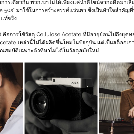
ลักการเดียวกัน พวกเขาไม่ได้เพียงแค่นำดีไซน์จากอดีตมาเล
ุค 50s" มาใช้ในการสร้างสรรค์แว่นตา ซึ่งเป็นหัวใจสำคัญท
แท้จริง
คือการใช้วัสดุ Cellulose Acetate ที่มีอายุย้อนไปถึงยุ
ate เหล่านี้ไม่ได้ผลิตขึ้นใหม่ในปัจจุบัน แต่เป็นสต็อกเก่าท
ีคุณสมบัติเฉพาะตัวที่หาไม่ได้ในวัสดุสมัยใหม่