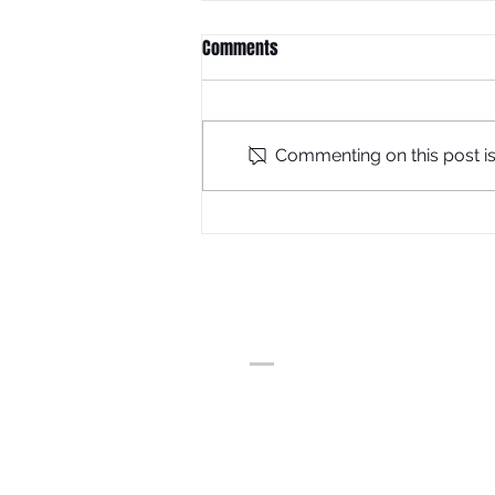
Comments
Commenting on this post isn
The Legend Reborn: TVR®512X
(2026 Edition)
ADDRESS
𝗲𝘆𝗲𝘀𝗵𝗼𝘂𝘀𝗲 | บ้านสุขภาพสายตา
หลังเดอะไนน์ พระรามเก้า 41
เวลาทำการ 10.00-19.00
(ปิดทำการวันพฤหัสบดี)