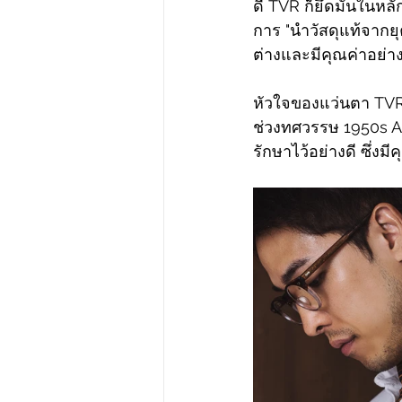
ดี TVR ก็ยึดมั่นในห
การ "นำวัสดุแท้จากย
ต่างและมีคุณค่าอย่าง
หัวใจของแว่นตา TVR 
ช่วงทศวรรษ 1950s Acet
รักษาไว้อย่างดี ซึ่งม