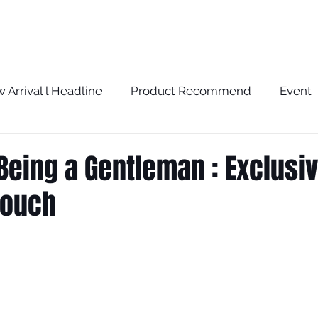
BRAND
SERVICE
BLOG
STORE
 Arrival l Headline
Product Recommend
Event
w
The Optometrist Story
The Optometrist Rec
 Being a Gentleman : Exclusi
Touch