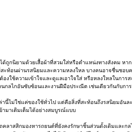
ม่ได้ถูกนิยามด้วยเสื้อผ้าที่สวมใส่หรือตำแหน่งทางสังคม หา
 ที่สะท้อนผ่านรสนิยมและความหลงใหล บางคนอาจชื่นชอบ
ที่ต้องใช้ความเข้าใจและดูแลเอาใจใส่ หรือหลงใหลในการ
วผ่านกลไกอันซับซ้อนและงานฝีมือประณีต เช่นเดียวกันกับกา
านี้ไม่ใช่แค่ของใช้ทั่วไป แต่คือสิ่งที่สะท้อนถึงรสนิยมอัน
 เข้ามาเติมเต็มได้อย่างสมบูรณ์แบบ
ถคลาสสิกมองหารถยนต์ที่ยังคงรักษาชิ้นส่วนดั้งเดิมและกลไ