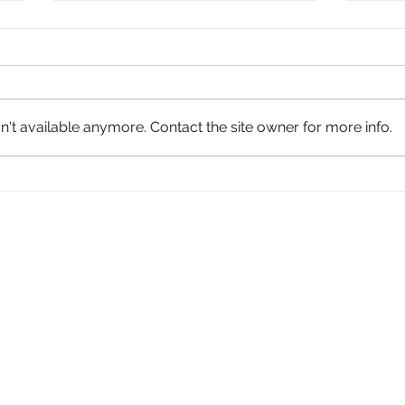
't available anymore. Contact the site owner for more info.
Grand Opening eyeshouse บ้าน
เช็ก
สุขภาพสายตาสาขา Lasalle’s
คุณเ
Avenue
𝗲𝘆𝗲𝘀𝗵𝗼𝘂𝘀𝗲 | บ้านสุขภาพสายตา
𝗲𝘆𝗲𝘀𝗵𝗼𝘂𝘀𝗲 | บ้านสุ
ศูนย์การค้า Silom Edge ชั้น 2
สายตา
(ติดทางเชื่อม BTS ศาลาแดง และ MRT สีลม)
ศูนย์การค้า ลาซาล อเวนิว 
เวลาทำการ 11.00-20.00
เวลาทำการ 11.00-20.00