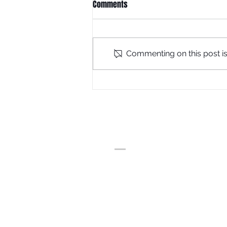
Comments
Commenting on this post isn
The Legend Reborn: TVR®512X
(2026 Edition)
ADDRESS
𝗲𝘆𝗲𝘀𝗵𝗼𝘂𝘀𝗲 | บ้านสุขภาพสายตา
หลังเดอะไนน์ พระรามเก้า 41
เวลาทำการ 10.00-19.00
(ปิดทำการวันพฤหัสบดี)
โทร 083 939 4997