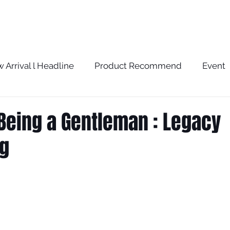
BRAND
SERVICE
BLOG
STORE
 Arrival l Headline
Product Recommend
Event
w
The Optometrist Story
The Optometrist Rec
 Being a Gentleman : Legacy
ng