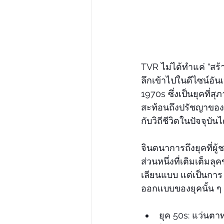
TVR ไม่ได้ทำแค่ "สร
ลึกเข้าไปในดีไซน์อั
1970s ซึ่งเป็นยุคที
สะท้อนถึงปรัชญาของ 
กับวิถีชีวิตในปัจจุบัน
จินตนาการถึงยุคที่ผู้
ส่วนหนึ่งที่เติมเต็มล
เลียนแบบ แต่เป็นการ
ออกแบบของยุคนั้น ๆ
ยุค 50s: แว่นต