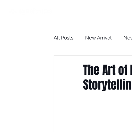
HOME
All Posts
New Arrival
New
The Optometrist Case Revie
The Art of
Storytelli
BLOG