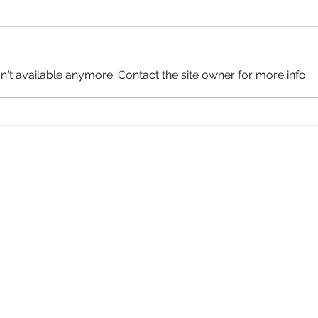
't available anymore. Contact the site owner for more info.
Grand Opening eyeshouse บ้าน
เช็ก
สุขภาพสายตาสาขา Lasalle’s
คุณเ
Avenue
𝗲𝘆𝗲𝘀𝗵𝗼𝘂𝘀𝗲 | บ้านสุขภาพสายตา
𝗲𝘆𝗲𝘀𝗵𝗼𝘂𝘀𝗲 | บ้านสุ
ศูนย์การค้า Silom Edge ชั้น 2
สายตา
(ติดทางเชื่อม BTS ศาลาแดง และ MRT สีลม)
ศูนย์การค้า ลาซาล อเวนิว 
เวลาทำการ 11.00-20.00
เวลาทำการ 11.00-20.00
(เปิดบริการทุกวัน)
(เปิดบริการทุกวัน)
โทร 063 8917 199
091 889 7953