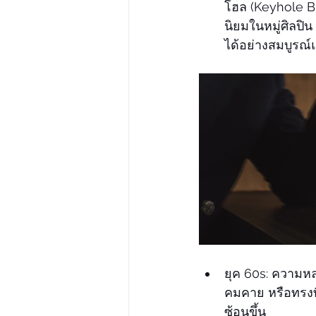
โฮล (Keyhole Br
นิยมในหมู่ศิลปิ
ได้อย่างสมบูรณ
ยุค 60s: ความหล
คมคาย หรือทรงที่
ซ้อนขึ้น