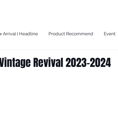
BRAND
SERVICE
BLOG
STORE
 Arrival l Headline
Product Recommend
Event
w
The Optometrist Story
The Optometrist Rec
 Vintage Revival 2023-2024