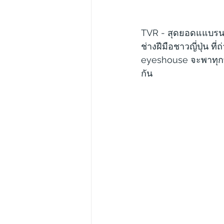
TVR - สุดยอดแแบรนด
ช่างฝีมือชาวญี่ปุ่น 
eyeshouse จะพาทุกท่
กัน