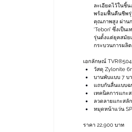
ละเอียดไว้ในชิ้น
พร้อมฟื้นคืนชีพร
คุณภาพสูง ผ่านก
‘Tebori’ ซึ่งเป็
รุ่นตั้งแต่ยุคสม
กระบวนการผลิตแว
เอกลักษณ์ 
TVR®504 
วัสดุ Zylonite 
บานพับแบบ 7 บ
แถบกันลื่นแบบฉบ
เทคนิคการแกะสลั
ลวดลายแกะสลักล
หมุดหน้าแว่น SP
ราคา 22,900 บาท