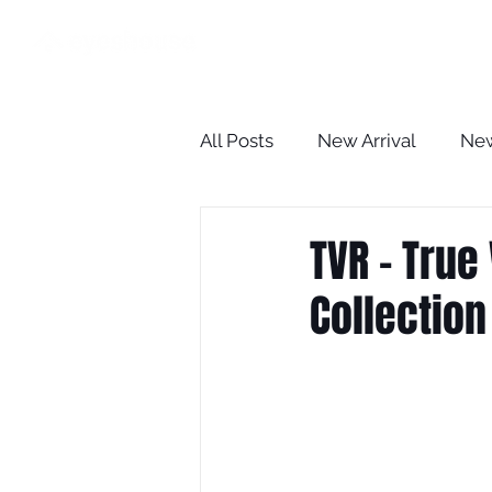
HOME
All Posts
New Arrival
New
The Optometrist Case Revie
TVR - True
Collection
BLOG