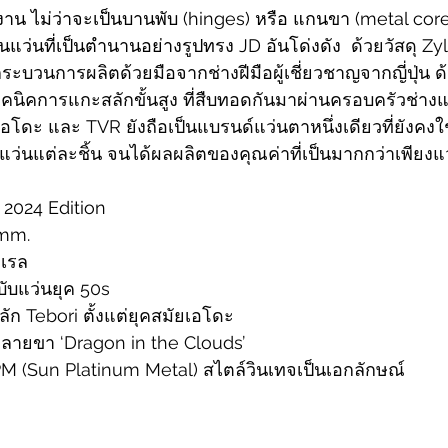
งาน ไม่ว่าจะเป็นบานพับ (hinges) หรือ แกนขา (metal cores)
ุ่นแว่นที่เป็นตำนานอย่างรูปทรง JD อันโด่งดัง 
 ด้วยวัสดุ Z
ระบวนการผลิตด้วยมือจากช่างฝีมือผู้เชี่ยวชาญจากญี่ปุ่น ด
นเทคนิคการแกะสลักขั้นสูง ที่สืบทอดกันมาผ่านครอบครัวช่างแ
ัยเอโดะ และ TVR ยังถือเป็นแบรนด์แว่นตาหนึ่งเดียวที่ยังคงใ
่นแต่ละชิ้น จนได้ผลผลิตของคุณค่าที่เป็นมากกว่าเพียงแ
2024 Edition
6mm. 
าเรล
ับแว่นยุค 50s
ก Tebori ตั้งแต่ยุคสมัยเอโดะ
ายขา ‘Dragon in the Clouds’
M (Sun Platinum Metal) สไตล์วินเทจเป็นเอกลักษณ์